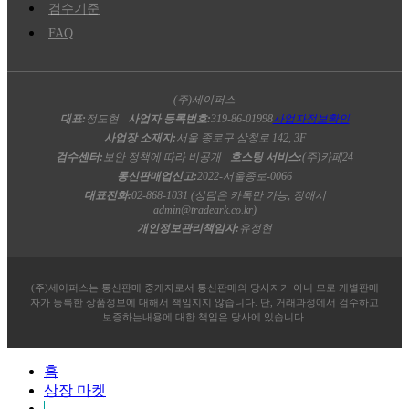
검수기준
FAQ
(주)세이퍼스
대표:
정도현
사업자 등록번호:
319-86-01998
사업자정보확인
사업장 소재지:
서울 종로구 삼청로 142, 3F
검수센터:
보안 정책에 따라 비공개
호스팅 서비스:
(주)카페24
통신판매업신고:
2022-서울종로-0066
대표전화:
02-868-1031 (상담은 카톡만 가능, 장애시
admin@tradeark.co.kr)
개인정보관리책임자:
유정현
(주)세이퍼스는 통신판매 중개자로서 통신판매의 당사자가 아니 므로 개별판매
자가 등록한 상품정보에 대해서 책임지지 않습니다. 단, 거래과정에서 검수하고
보증하는내용에 대한 책임은 당사에 있습니다.
홈
상장 마켓